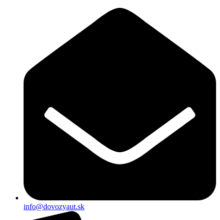
Preskočiť
na
obsah
info@dovozyaut.sk