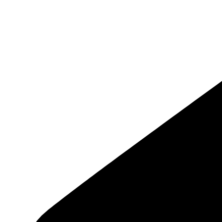
Preskočiť
na
obsah