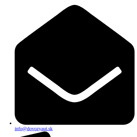
Preskočiť
na
obsah
info@dovozyaut.sk