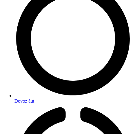
Dovoz áut