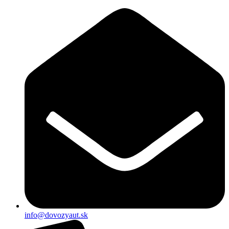
Preskočiť
na
obsah
info@dovozyaut.sk