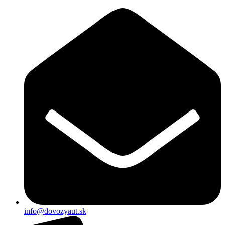
Preskočiť
na
obsah
info@dovozyaut.sk