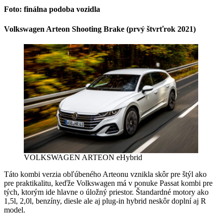
Foto: finálna podoba
vozidla
Volkswagen Arteon Shooting Brake (prvý štvrťrok 2021)
VOLKSWAGEN ARTEON eHybrid
Táto kombi verzia obľúbeného Arteonu vznikla skôr pre štýl ako
pre praktikalitu, keďže Volkswagen má v ponuke Passat kombi pre
tých, ktorým ide hlavne o úložný priestor. Štandardné motory ako
1,5l, 2,0l, benzíny, diesle ale aj plug-in hybrid neskôr doplní aj R
model.