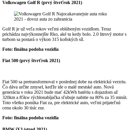
Volkswagen Golf R (prvý štvrťrok 2021)
Golf R je už veľa rokov veľmi oblúbeným vozidlom. Teraz
prichádza najvýkonnejšie Rko, aké tu kedy bolo. 2.0 litrový motor s
turbom sa postará o výkon 315 koňských síl.
Foto: finálna podoba
vozidla
Fiat 500 (prvý štvrťrok 2021)
Fiat 500 sa pretransformoval v poslednej dobe na elektrickú verzriu.
Čo dáva určite zmysel, keďže ide o malé mestské auto. Nová
generácia v roku 2021 bude mať 42kWh batériu s dojazdom až
320km a 85kw rýchlonabíjačka sľubuje nabitie na 80% za 35 minút.
Toto všetko ponúka Fiat za, pre elektrické auto, veľmi prijateľnú
cenu okolo 30 tisíc eur.
Foto: finálna podoba
vozidla
BMW iX3 (stred 2021)