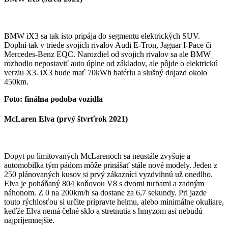
BMW iX3 sa tak isto pripája do segmentu elektrických SUV.
Doplní tak v triede svojich rivalov Audi E-Tron, Jaguar I-Pace či
Mercedes-Benz EQC. Narozdiel od svojich rivalov sa ale BMW
rozhodlo nepostaviť auto úplne od základov, ale pôjde o elektrickú
verziu X3. iX3 bude mať 70kWh batériu a slušný dojazd okolo
450km.
Foto: finálna podoba
vozidla
McLaren Elva (prvý štvrťrok 2021)
Dopyt po limitovaných McLarenoch sa neustále zvyšuje a
automobilka tým pádom môže prinášať stále nové modely. Jeden z
250 plánovaných kusov si prvý zákazníci vyzdvihnú už onedlho.
Elva je poháňaný 804 koňovou V8 s dvomi turbami a zadným
náhonom. Z 0 na 200km/h sa dostane za 6,7 sekundy. Pri jazde
touto rýchlosťou si určite pripravte helmu, alebo minimálne okuliare,
keďže Elva nemá čelné sklo a stretnutia s hmyzom asi nebudú
najpríjemnejšie.