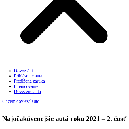
Dovoz áut
Prihlásenie auta
Predĺžená záruka
Financovanie
Dovezené autá
Chcem doviezť auto
Najočakávenejšie autá roku 2021 – 2. časť