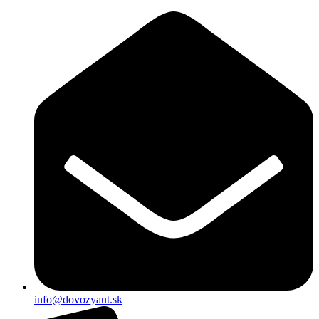
Preskočiť
na
obsah
info@dovozyaut.sk