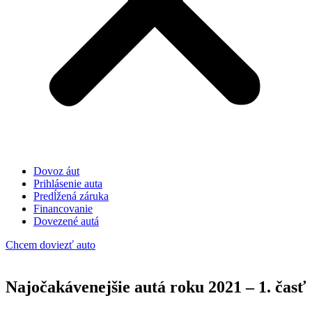
Dovoz áut
Prihlásenie auta
Predĺžená záruka
Financovanie
Dovezené autá
Chcem doviezť auto
Najočakávenejšie autá roku 2021 – 1. časť