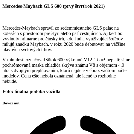
Mercedes-Maybach GLS 600 (prvý štvrťrok 2021)
Mercedes-Maybach spravil zo sedemmiestneho GLS palác na
kolesách s priestorom pre štyri alebo päť cestujúcich. Aj keď bol
vyvinutý primárne pre čínsky trh, kde ľudia využívajúci šoférov
milujú značku Maybach, v roku 2020 bude debutovať na väčšine
hlavných svetových trhov.
V minulosti označoval štítok 600 výkonnú V12. To už neplatí; silne
pochrómovaná maska chladiča skrýva známu V8 s objemom 4,0
litra s dvojitým preplňovaním, ktorú nájdete v čoraz väčšom počte
modelov. Cena ešte nebola oznámená, ale lacné to rozhodne
nebude.
Foto: finálna podoba vozidla
Dovoz áut