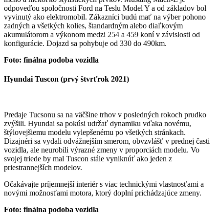
odpoveďou spoločnosti Ford na Teslu Model Y a od základov bol
vyvinutý ako elektromobil. Zákazníci budú mať na výber pohono
zadných a všetkých kolies, štandardným alebo diaľkovým
akumulátorom a výkonom medzi 254 a 459 koní v závislosti od
konfigurácie. Dojazd sa pohybuje od 330 do 490km.
Foto: finálna podoba
vozidla
Hyundai Tuscon (prvý štvrťrok 2021)
Predaje Tucsonu sa na väčšine trhov v posledných rokoch prudko
zvýšili. Hyundai sa pokúsi udržať dynamiku vďaka novému,
štýlovejšiemu modelu vylepšenému po všetkých stránkach.
Dizajnéri sa vydali odvážnejším smerom, obvzvlášť v prednej časti
vozidla, ale neurobili výrazné zmeny v proporciách modelu. Vo
svojej triede by mal Tuscon stále vyniknúť ako jeden z
priestrannejších modelov.
Očakávajte príjemnejší interiér s viac technickými vlastnosťami a
novými možnosťami motora, ktorý doplní prichádzajúce zmeny.
Foto: finálna podoba
vozidla