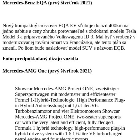
Mercedes-Benz EQA (prvý štvrťrok 2021)
Nový kompaktný crossover EQA EV sľubuje dojazd 400km na
jedno nabitie a ceny zhruba porovnateľné s obdobami modelu Tesla
Model 3 a pripravovaného Volkswagenu ID 3. Mal byť vyrobený v
modernizovanej továrni Smart vo Francúzsku, ale tento plán sa
zmenil. Po ňom bude nasledovať model SUV s názvom EQB.
Foto: predpokladaný dizajn
vozidla
Mercedes-AMG One (prvý štvrťrok 2021)
Showcar Mercedes-AMG Project ONE, zweisitziger
Supersportwagen-mit modernster und effizientester
Formel 1-Hybrid-Technologie, High Performance Plug-
in Hybrid Antriebsstrang mit 1,6-Liter-V6-
Turbobenzinmotor und vier Elektromotoren Showcar
Mercedes-AMG Project ONE, two-seater supersports
car with the very latest and efficient, fully-fledged
Formula 1 hybrid technology, high-performance plug-in
hybrid drive system with 1.6 1.6-litre V6 turbocharged
petrol engine and four electric motors