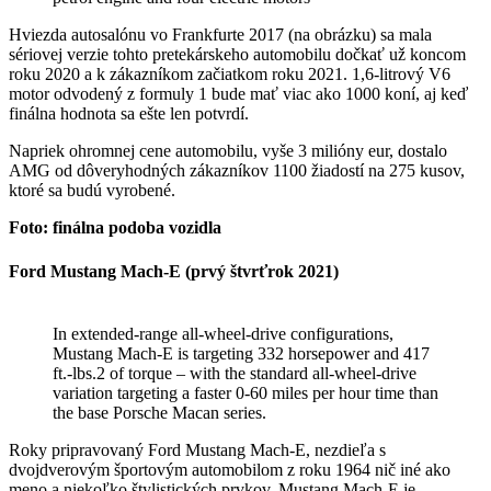
Hviezda autosalónu vo Frankfurte 2017 (na obrázku) sa mala
sériovej verzie tohto pretekárskeho automobilu dočkať už koncom
roku 2020 a k zákazníkom začiatkom roku 2021. 1,6-litrový V6
motor odvodený z formuly 1 bude mať viac ako 1000 koní, aj keď
finálna hodnota sa ešte len potvrdí.
Napriek ohromnej cene automobilu, vyše 3 milióny eur, dostalo
AMG od dôveryhodných zákazníkov 1100 žiadostí na 275 kusov,
ktoré sa budú vyrobené.
Foto: finálna podoba
vozidla
Ford Mustang Mach-E (prvý štvrťrok 2021)
In extended-range all-wheel-drive configurations,
Mustang Mach-E is targeting 332 horsepower and 417
ft.-lbs.2 of torque – with the standard all-wheel-drive
variation targeting a faster 0-60 miles per hour time than
the base Porsche Macan series.
Roky pripravovaný Ford Mustang Mach-E, nezdieľa s
dvojdverovým športovým automobilom z roku 1964 nič iné ako
meno a niekoľko štylistických prvkov. Mustang Mach-E je